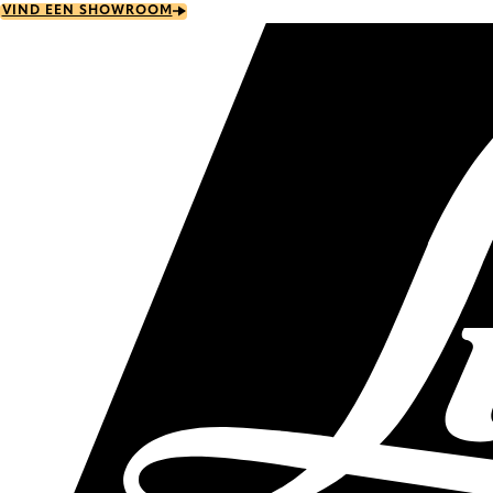
Skip
VIND EEN SHOWROOM
to
main
content