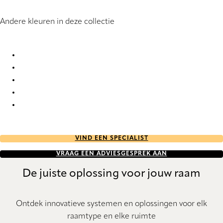
Andere kleuren in deze collectie
Ombre 6374 Silhouette® Blinds
Ombre 6375 Silhouette® Blinds
Ombre 6376 Silhouette® Blinds
Ombre 6379 Silhouette® Blinds
Ombre 6380 Silhouette® Blinds
VIND EEN SPECIALIST
VRAAG EEN ADVIESGESPREK AAN
De juiste oplossing voor jouw raam
Ontdek innovatieve systemen en oplossingen voor elk
raamtype en elke ruimte