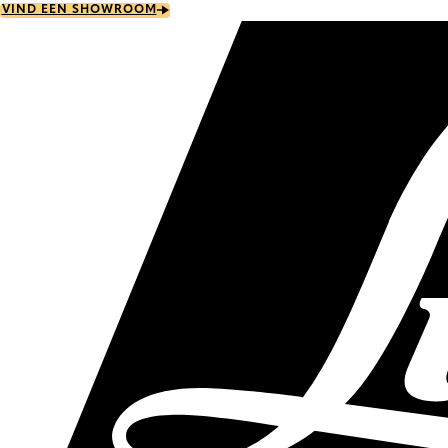
Skip
VIND EEN SHOWROOM
to
main
content