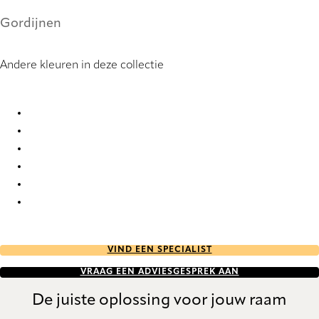
Gordijnen
Andere kleuren in deze collectie
Navarra 9917 Curtains
Navarra 9918 Curtains
Navarra 9919 Curtains
Navarra 9920 Curtains
Navarra 9921 Curtains
Navarra 9922 Curtains
VIND EEN SPECIALIST
VRAAG EEN ADVIESGESPREK AAN
De juiste oplossing voor jouw raam