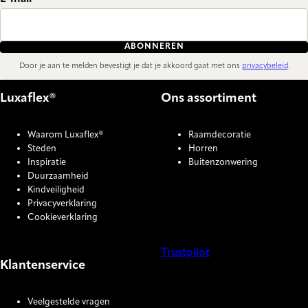
ABONNEREN
Door je aan te melden bevestigt je dat je akkoord gaat met ons
privacybeleid
.
Luxaflex®
Ons assortiment
Waarom Luxaflex®
Raamdecoratie
Steden
Horren
Inspiratie
Buitenzonwering
Duurzaamheid
Kindveiligheid
Privacyverklaring
Cookieverklaring
Trustpilot
Klantenservice
COOKIE SETTINGS
Veelgestelde vragen