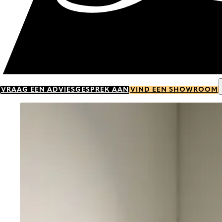
VRAAG EEN ADVIESGESPREK AAN
VIND EEN SHOWROOM
Go to item 0