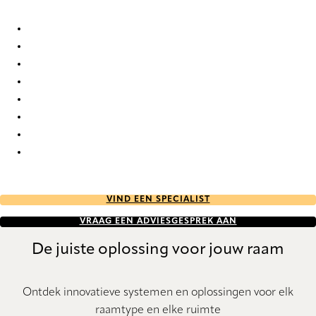
Nancy 2127 Duo roller blinds
Nancy 2128 Duo roller blinds
Nancy 2129 Duo roller blinds
Nancy 2130 Duo roller blinds
Nancy 2131 Duo roller blinds
Nancy 2132 Duo roller blinds
Nancy 2133 Duo roller blinds
Nancy 2134 Duo roller blinds
VIND EEN SPECIALIST
VRAAG EEN ADVIESGESPREK AAN
De juiste oplossing voor jouw raam
Ontdek innovatieve systemen en oplossingen voor elk
raamtype en elke ruimte