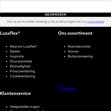
ABONNEREN
Door je aan te melden bevestigt je dat je akkoord gaat met ons
privacybeleid
.
Luxaflex®
Ons assortiment
Waarom Luxaflex®
Raamdecoratie
Steden
Horren
Inspiratie
Buitenzonwering
Duurzaamheid
Kindveiligheid
Privacyverklaring
Cookieverklaring
Trustpilot
Klantenservice
COOKIE SETTINGS
Veelgestelde vragen