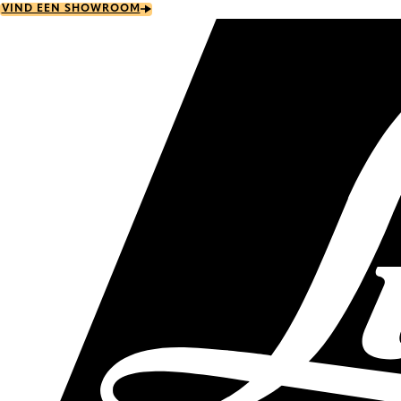
Skip
VIND EEN SHOWROOM
to
main
content