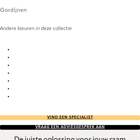
Gordijnen
Andere kleuren in deze collectie
Moja 8799 Curtains
Moja 8801 Curtains
Moja 8970 Curtains
Moja 8971 Curtains
Moja 9937 Curtains
Moja 9938 Curtains
Moja 9939 Curtains
VIND EEN SPECIALIST
VRAAG EEN ADVIESGESPREK AAN
De juiste oplossing voor jouw raam