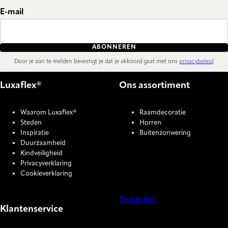
E-mail
ABONNEREN
Door je aan te melden bevestigt je dat je akkoord gaat met ons
privacybeleid
.
Luxaflex®
Ons assortiment
Waarom Luxaflex®
Raamdecoratie
Steden
Horren
Inspiratie
Buitenzonwering
Duurzaamheid
Kindveiligheid
Privacyverklaring
Cookieverklaring
Trustpilot
Klantenservice
COOKIE SETTINGS