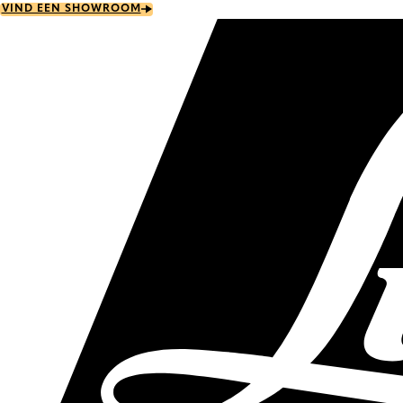
Skip
VIND EEN SHOWROOM
to
main
content