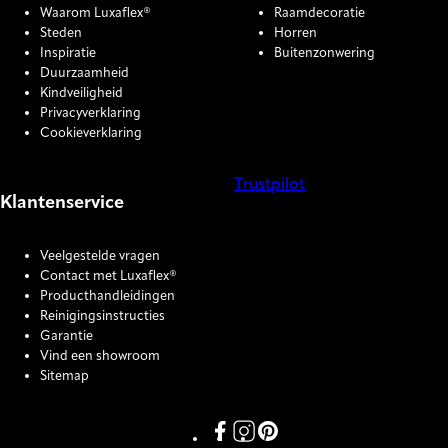
Waarom Luxaflex®
Raamdecoratie
Steden
Horren
Inspiratie
Buitenzonwering
Duurzaamheid
Kindveiligheid
Privacyverklaring
Cookieverklaring
Trustpilot
Klantenservice
COOKIE SETTINGS
Veelgestelde vragen
Contact met Luxaflex®
Producthandleidingen
Reinigingsinstructies
Garantie
Vind een showroom
Sitemap
Link missing Display text from P
Link missing Display text fro
Link missing Display text