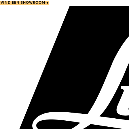
Skip
VIND EEN SHOWROOM
to
main
content