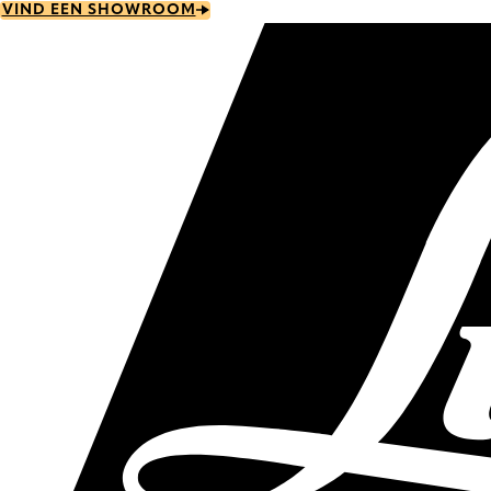
Skip
VIND EEN SHOWROOM
to
main
content