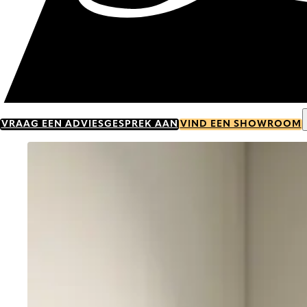
VRAAG EEN ADVIESGESPREK AAN
VIND EEN SHOWROOM
Go to item 0