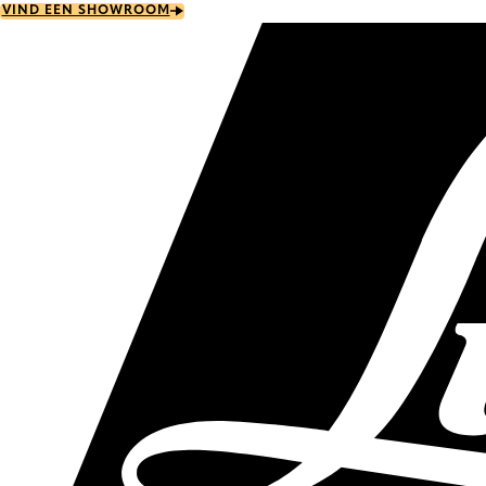
Skip
VIND EEN SHOWROOM
to
main
content