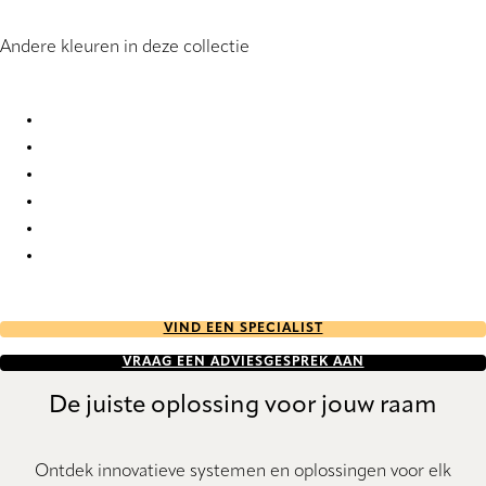
Andere kleuren in deze collectie
Luna Sheer 1422 Pleated Blind
Luna Sheer 1905 Pleated Blind
Luna Sheer 6120 Pleated Blind
Luna Sheer 6121 Pleated Blind
Luna Sheer 6142 Pleated Blind
Luna Sheer 6144 Pleated Blind
VIND EEN SPECIALIST
VRAAG EEN ADVIESGESPREK AAN
De juiste oplossing voor jouw raam
Ontdek innovatieve systemen en oplossingen voor elk