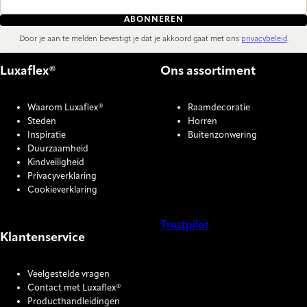
ABONNEREN
Door je aan te melden bevestigt je dat je akkoord gaat met ons
privacybeleid
.
Luxaflex®
Ons assortiment
Waarom Luxaflex®
Raamdecoratie
Steden
Horren
Inspiratie
Buitenzonwering
Duurzaamheid
Kindveiligheid
Privacyverklaring
Cookieverklaring
Trustpilot
Klantenservice
COOKIE SETTINGS
Veelgestelde vragen
Contact met Luxaflex®
Producthandleidingen