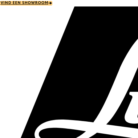
Skip
VIND EEN SHOWROOM
to
main
content