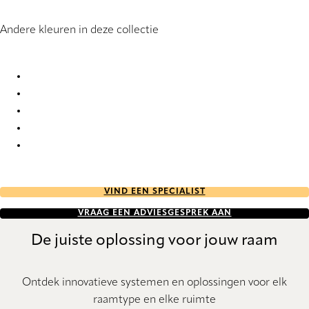
Andere kleuren in deze collectie
Lumiere 6386 Silhouette® Blinds
Lumiere 6387 Silhouette® Blinds
Lumiere 6388 Silhouette® Blinds
Lumiere 6389 Silhouette® Blinds
Lumiere 6390 Silhouette® Blinds
VIND EEN SPECIALIST
VRAAG EEN ADVIESGESPREK AAN
De juiste oplossing voor jouw raam
Ontdek innovatieve systemen en oplossingen voor elk
raamtype en elke ruimte