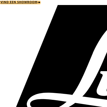
Skip
VIND EEN SHOWROOM
to
main
content