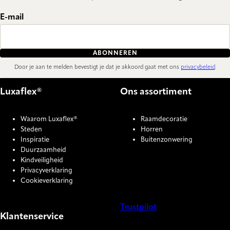
E-mail
ABONNEREN
Door je aan te melden bevestigt je dat je akkoord gaat met ons
privacybeleid
.
Luxaflex®
Ons assortiment
Waarom Luxaflex®
Raamdecoratie
Steden
Horren
Inspiratie
Buitenzonwering
Duurzaamheid
Kindveiligheid
Privacyverklaring
Cookieverklaring
Trustpilot
Klantenservice
COOKIE SETTINGS