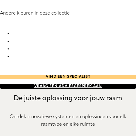
Andere kleuren in deze collectie
Lille RD 1097 Roller Blind
Lille RD 1098 Roller Blind
Lille RD 1099 Roller Blind
Lille RD 1100 Roller Blind
VIND EEN SPECIALIST
VRAAG EEN ADVIESGESPREK AAN
De juiste oplossing voor jouw raam
Ontdek innovatieve systemen en oplossingen voor elk
raamtype en elke ruimte