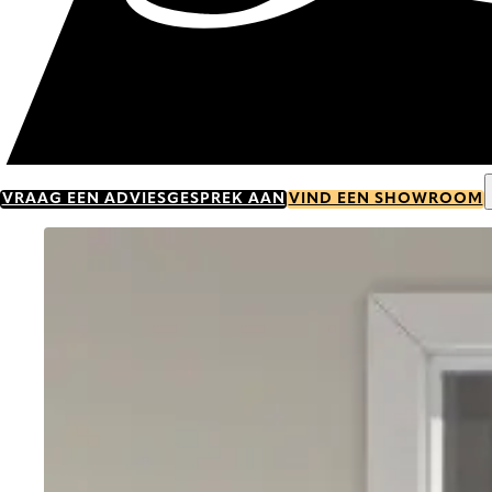
VRAAG EEN ADVIESGESPREK AAN
VIND EEN SHOWROOM
Go to item 0