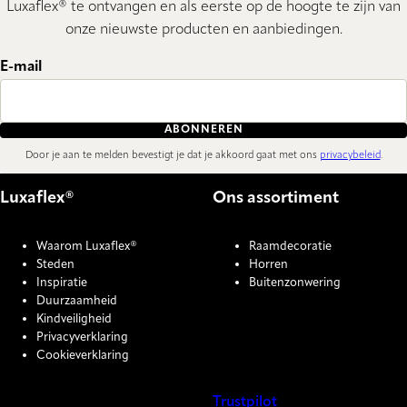
Luxaflex® te ontvangen en als eerste op de hoogte te zijn van
onze nieuwste producten en aanbiedingen.
E-mail
ABONNEREN
Door je aan te melden bevestigt je dat je akkoord gaat met ons
privacybeleid
.
Luxaflex®
Ons assortiment
Waarom Luxaflex®
Raamdecoratie
Steden
Horren
Inspiratie
Buitenzonwering
Duurzaamheid
Kindveiligheid
Privacyverklaring
Cookieverklaring
Trustpilot