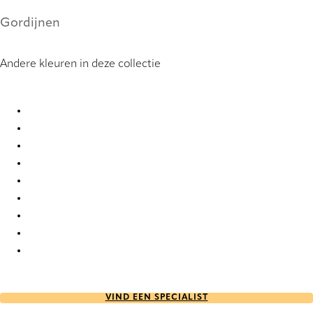
Gordijnen
Andere kleuren in deze collectie
Kara 9855 Curtains
Kara 9856 Curtains
Kara 9857 Curtains
Kara 9858 Curtains
Kara 9859 Curtains
Kara 9860 Curtains
Kara 9861 Curtains
Kara 9862 Curtains
Kara 9863 Curtains
VIND EEN SPECIALIST