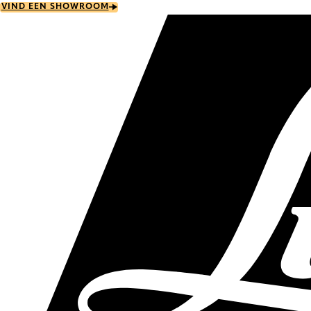
Skip
VIND EEN SHOWROOM
to
main
content