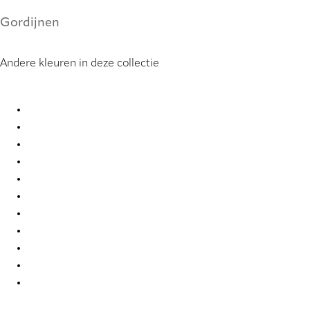
Gordijnen
Andere kleuren in deze collectie
Kalix 8936 Curtains
Kalix 8938 Curtains
Kalix 8943 Curtains
Kalix 8961 Curtains
Kalix 8963 Curtains
Kalix 8967 Curtains
Kalix 9893 Curtains
Kalix 9894 Curtains
Kalix 9895 Curtains
Kalix 9896 Curtains
Kalix 9897 Curtains