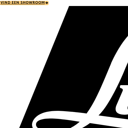
Skip
VIND EEN SHOWROOM
to
main
content