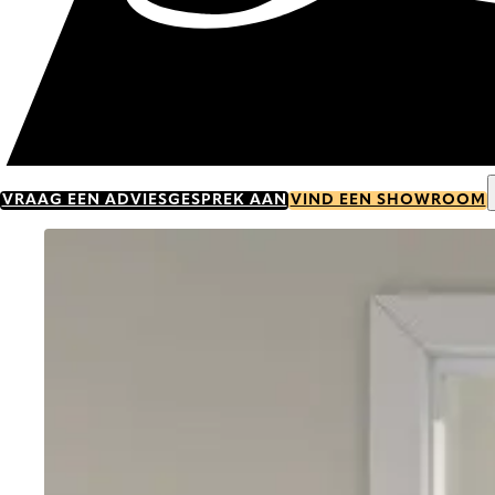
VRAAG EEN ADVIESGESPREK AAN
VIND EEN SHOWROOM
Go to item 0