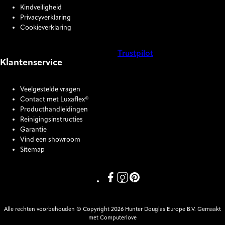
Kindveiligheid
Privacyverklaring
Cookieverklaring
Trustpilot
Klantenservice
COOKIE SETTINGS
Veelgestelde vragen
Contact met Luxaflex®
Producthandleidingen
Reinigingsinstructies
Garantie
Vind een showroom
Sitemap
Link missing Display text from P
Link missing Display text fro
Link missing Display text
Alle rechten voorbehouden © Copyright 2026 Hunter Douglas Europe B.V. Gemaakt
met Computerlove