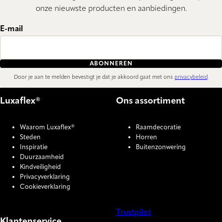
onze nieuwste producten en aanbiedingen.
E-mail
ABONNEREN
Door je aan te melden bevestigt je dat je akkoord gaat met ons
privacybeleid
.
Luxaflex®
Ons assortiment
Waarom Luxaflex®
Raamdecoratie
Steden
Horren
Inspiratie
Buitenzonwering
Duurzaamheid
Kindveiligheid
Privacyverklaring
Cookieverklaring
Trustpilot
Klantenservice