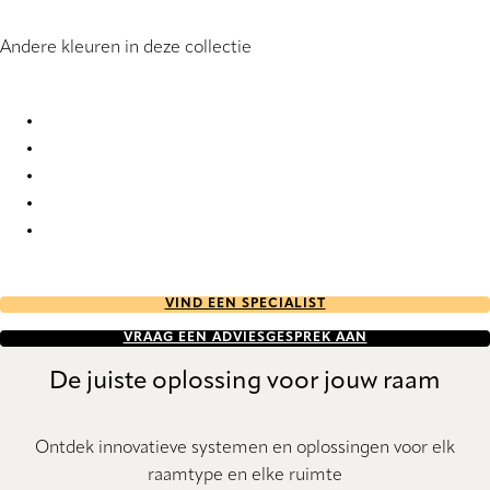
Andere kleuren in deze collectie
Hannaliz RD 1010 Roller Blind
Hannaliz RD 6402 Roller Blind
Hannaliz RD 6404 Roller Blind
Hannaliz RD 6405 Roller Blind
Hannaliz RD 6407 Roller Blind
VIND EEN SPECIALIST
VRAAG EEN ADVIESGESPREK AAN
De juiste oplossing voor jouw raam
Ontdek innovatieve systemen en oplossingen voor elk
raamtype en elke ruimte