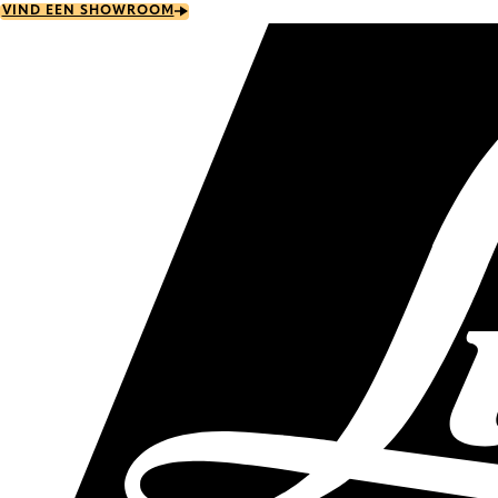
Skip
VIND EEN SHOWROOM
to
main
content