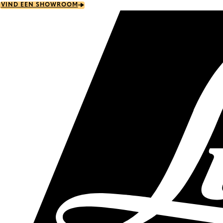
Skip
VIND EEN SHOWROOM
to
main
content