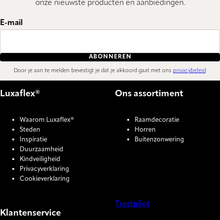
onze nieuwste producten en aanbiedingen.
E-mail
ABONNEREN
Door je aan te melden bevestigt je dat je akkoord gaat met ons
privacybeleid
.
Luxaflex®
Ons assortiment
Waarom Luxaflex®
Raamdecoratie
Steden
Horren
Inspiratie
Buitenzonwering
Duurzaamheid
Kindveiligheid
Privacyverklaring
Cookieverklaring
Trustpilot
Klantenservice
COOKIE SETTINGS