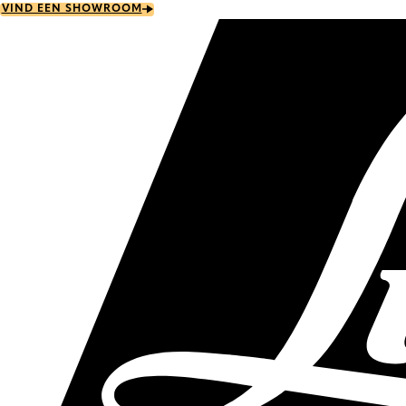
Skip
VIND EEN SHOWROOM
to
main
content