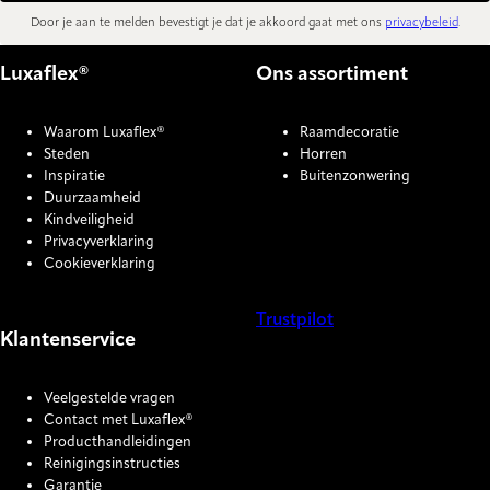
Door je aan te melden bevestigt je dat je akkoord gaat met ons
privacybeleid
.
Luxaflex®
Ons assortiment
Waarom Luxaflex®
Raamdecoratie
Steden
Horren
Inspiratie
Buitenzonwering
Duurzaamheid
Kindveiligheid
Privacyverklaring
Cookieverklaring
Trustpilot
Klantenservice
COOKIE SETTINGS
Veelgestelde vragen
Contact met Luxaflex®
Producthandleidingen
Reinigingsinstructies
Garantie