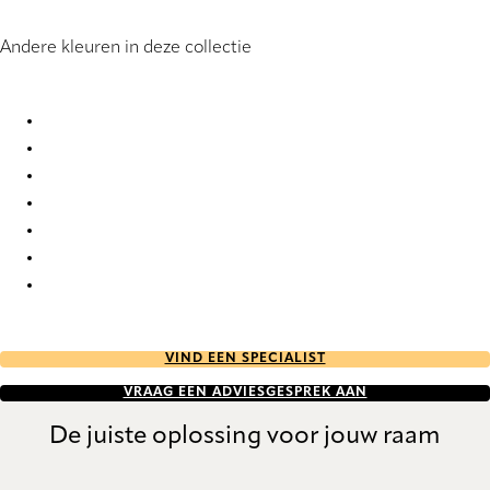
Andere kleuren in deze collectie
Furore 6631 Vertical Blind
Furore 6632 Vertical Blind
Furore 6633 Vertical Blind
Furore 6634 Vertical Blind
Furore 6635 Vertical Blind
Furore 6636 Vertical Blind
Furore 6637 Vertical Blind
VIND EEN SPECIALIST
VRAAG EEN ADVIESGESPREK AAN
De juiste oplossing voor jouw raam