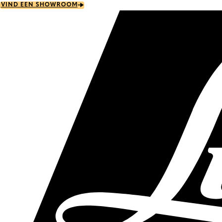
Skip
VIND EEN SHOWROOM
to
main
content