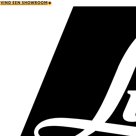
Skip
VIND EEN SHOWROOM
to
main
content