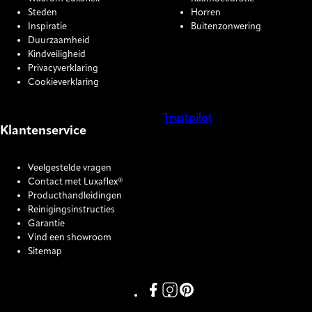
Steden
Horren
Inspiratie
Buitenzonwering
Duurzaamheid
Kindveiligheid
Privacyverklaring
Cookieverklaring
Trustpilot
Klantenservice
COOKIE SETTINGS
Veelgestelde vragen
Contact met Luxaflex®
Producthandleidingen
Reinigingsinstructies
Garantie
Vind een showroom
Sitemap
Link missing Display text from P
Link missing Display text fro
Link missing Display text