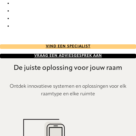
Forever Re-Life 9817 Curtains
Forever Re-Life 9818 Curtains
Forever Re-Life 9819 Curtains
Forever Re-Life 9820 Curtains
VIND EEN SPECIALIST
VRAAG EEN ADVIESGESPREK AAN
De juiste oplossing voor jouw raam
Ontdek innovatieve systemen en oplossingen voor elk
raamtype en elke ruimte