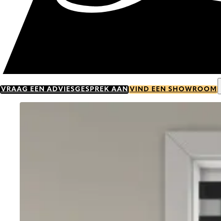
VRAAG EEN ADVIESGESPREK AAN
VIND EEN SHOWROOM
Go to item 0