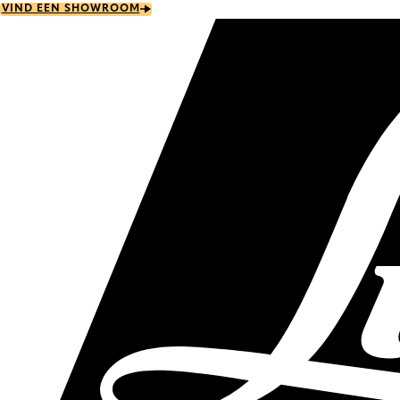
Skip
VIND EEN SHOWROOM
to
main
content