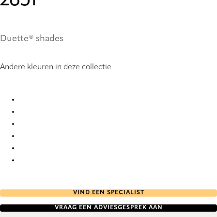
2651
Duette® shades
Andere kleuren in deze collectie
Eternity Re-Life duo tone 2647 Duette
Eternity Re-Life duo tone 2648 Duette
Eternity Re-Life duo tone 2649 Duette
Eternity Re-Life duo tone 2650 Duette
Eternity Re-Life duo tone 2651 Duette
Eternity Re-Life duo tone 2652 Duette
VIND EEN SPECIALIST
VRAAG EEN ADVIESGESPREK AAN