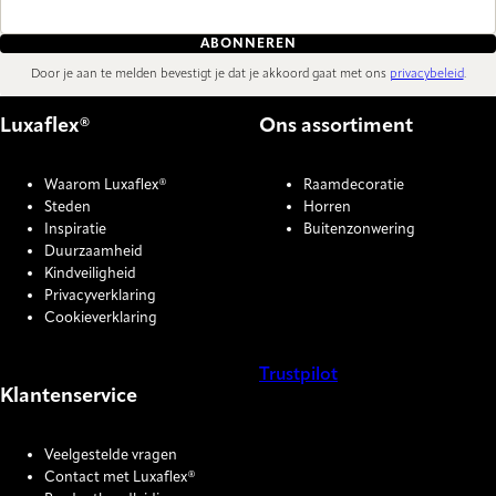
ABONNEREN
Door je aan te melden bevestigt je dat je akkoord gaat met ons
privacybeleid
.
Luxaflex®
Ons assortiment
Waarom Luxaflex®
Raamdecoratie
Steden
Horren
Inspiratie
Buitenzonwering
Duurzaamheid
Kindveiligheid
Privacyverklaring
Cookieverklaring
Trustpilot
Klantenservice
COOKIE SETTINGS
Veelgestelde vragen
Contact met Luxaflex®