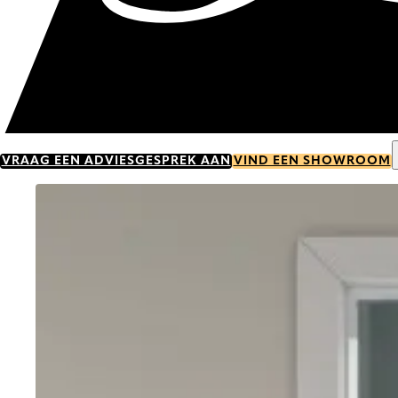
VRAAG EEN ADVIESGESPREK AAN
VIND EEN SHOWROOM
Go to item 0