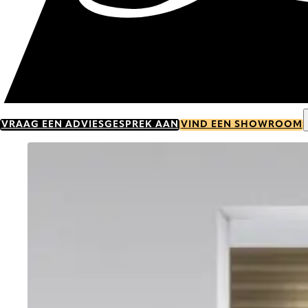
VRAAG EEN ADVIESGESPREK AAN
VIND EEN SHOWROOM
Go to item 0