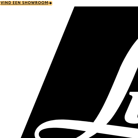
Skip
VIND EEN SHOWROOM
to
main
content