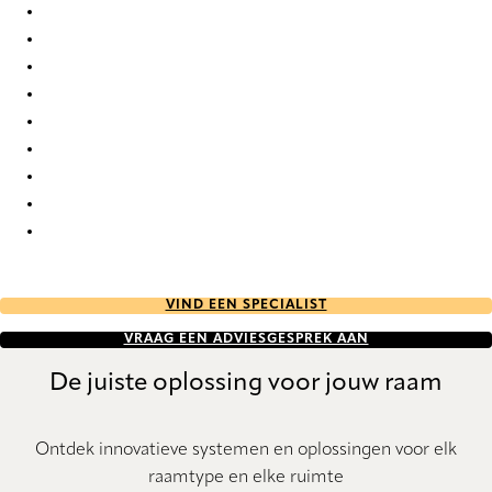
Elan duo tone RD 7863 Duette
Elan duo tone RD 7871 Duette
Elan duo tone RD 9324 Duette
Elan duo tone RD 9325 Duette
Elan duo tone RD 9328 Duette
Elan duo tone RD 9331 Duette
Elan duo tone RD 9332 Duette
Elan duo tone RD 9336 Duette
Elan duo tone RD 9655 Duette
VIND EEN SPECIALIST
VRAAG EEN ADVIESGESPREK AAN
De juiste oplossing voor jouw raam
Ontdek innovatieve systemen en oplossingen voor elk
raamtype en elke ruimte