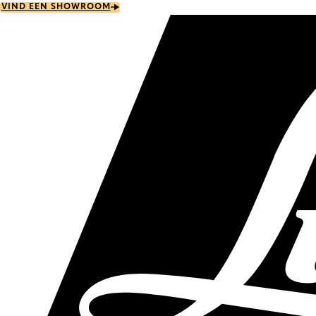
Skip
VIND EEN SHOWROOM
to
main
content