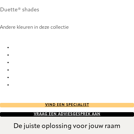
Duette® shades
Andere kleuren in deze collectie
Elan Architella® RD 1023 Duette
Elan Architella® RD 7841 Duette
Elan Architella® RD 9366 Duette
Elan Architella® RD 9367 Duette
Elan Architella® RD 9369 Duette
Elan Architella® RD 9370 Duette
VIND EEN SPECIALIST
VRAAG EEN ADVIESGESPREK AAN
De juiste oplossing voor jouw raam