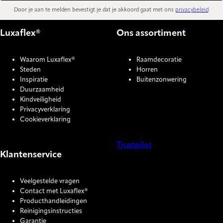
Door je aan te melden bevestigt je dat je akkoord gaat met ons
privacybeleid
.
Luxaflex®
Ons assortiment
Waarom Luxaflex®
Raamdecoratie
Steden
Horren
Inspiratie
Buitenzonwering
Duurzaamheid
Kindveiligheid
Privacyverklaring
Cookieverklaring
Trustpilot
Klantenservice
COOKIE SETTINGS
Veelgestelde vragen
Contact met Luxaflex®
Producthandleidingen
Reinigingsinstructies
Garantie