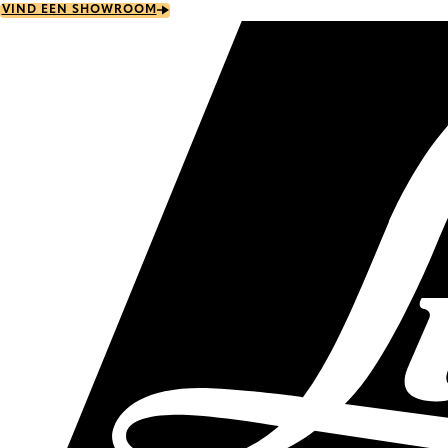
Skip
VIND EEN SHOWROOM
to
main
content