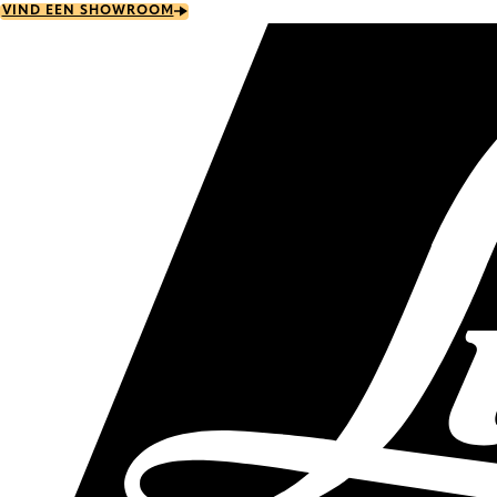
Skip
VIND EEN SHOWROOM
to
main
content