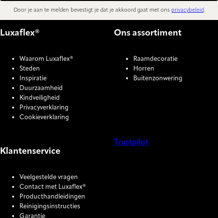
Door je aan te melden bevestigt je dat je akkoord gaat met ons
privacybeleid
.
Luxaflex®
Ons assortiment
Waarom Luxaflex®
Raamdecoratie
Steden
Horren
Inspiratie
Buitenzonwering
Duurzaamheid
Kindveiligheid
Privacyverklaring
Cookieverklaring
Trustpilot
Klantenservice
COOKIE SETTINGS
Veelgestelde vragen
Contact met Luxaflex®
Producthandleidingen
Reinigingsinstructies
Garantie