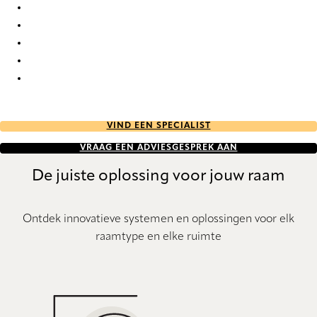
Deadflat 4062 Metal Venetians
Deadflat 4067 Metal Venetians
Deadflat 4070 Metal Venetians
Deadflat 4072 Metal Venetians
Deadflat 4145 Metal Venetians
VIND EEN SPECIALIST
VRAAG EEN ADVIESGESPREK AAN
De juiste oplossing voor jouw raam
Ontdek innovatieve systemen en oplossingen voor elk
raamtype en elke ruimte