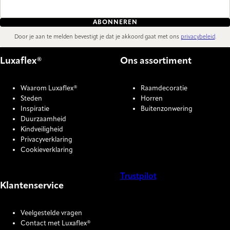
ABONNEREN
Door je aan te melden bevestigt je dat je akkoord gaat met ons
privacybeleid
.
Luxaflex®
Ons assortiment
Waarom Luxaflex®
Raamdecoratie
Steden
Horren
Inspiratie
Buitenzonwering
Duurzaamheid
Kindveiligheid
Privacyverklaring
Cookieverklaring
Trustpilot
Klantenservice
COOKIE SETTINGS
Veelgestelde vragen
Contact met Luxaflex®