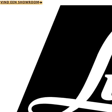
Skip
VIND EEN SHOWROOM
to
main
content