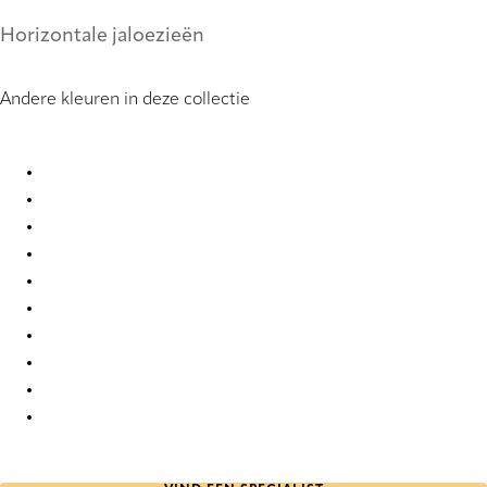
Horizontale jaloezieën
Andere kleuren in deze collectie
CleanPlus 0866 Metal Venetians
CleanPlus 0867 Metal Venetians
CleanPlus 0868 Metal Venetians
CleanPlus 0869 Metal Venetians
CleanPlus 0870 Metal Venetians
CleanPlus 0871 Metal Venetians
CleanPlus 0872 Metal Venetians
CleanPlus 0873 Metal Venetians
CleanPlus 0874 Metal Venetians
CleanPlus 0875 Metal Venetians