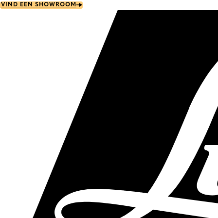
Skip
VIND EEN SHOWROOM
to
main
content