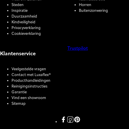
Steden
Horren
Inspiratie
Buitenzonwering
Duurzaamheid
Kindveiligheid
Privacyverklaring
Cookieverklaring
Trustpilot
Klantenservice
COOKIE SETTINGS
Veelgestelde vragen
Contact met Luxaflex®
Producthandleidingen
Reinigingsinstructies
Garantie
Vind een showroom
Sitemap
Link missing Display text from P
Link missing Display text fro
Link missing Display text