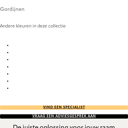
Gordijnen
Andere kleuren in deze collectie
Burgos 9929 Curtains
Burgos 9930 Curtains
Burgos 9931 Curtains
Burgos 9932 Curtains
Burgos 9933 Curtains
Burgos 9934 Curtains
Burgos 9935 Curtains
VIND EEN SPECIALIST
VRAAG EEN ADVIESGESPREK AAN
De juiste oplossing voor jouw raam