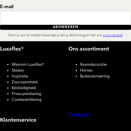
E-mail
ABONNEREN
Door je aan te melden bevestigt je dat je akkoord gaat met ons
privacybeleid
.
Luxaflex®
Ons assortiment
Waarom Luxaflex®
Raamdecoratie
Steden
Horren
Inspiratie
Buitenzonwering
Duurzaamheid
Kindveiligheid
Privacyverklaring
Cookieverklaring
Trustpilot
Klantenservice
COOKIE SETTINGS