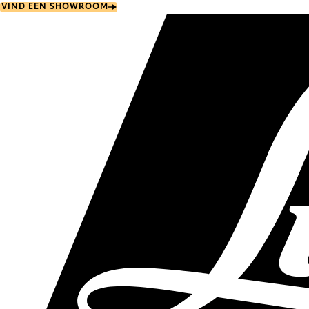
Skip
VIND EEN SHOWROOM
to
main
content