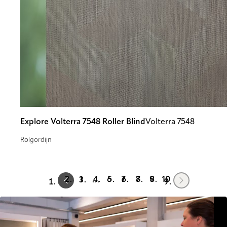
Explore Volterra 7548 Roller Blind
Volterra 7548
Rolgordijn
Prev
Next
1
6
7
8
9
10
…