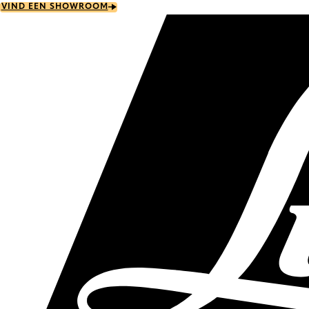
Skip
VIND EEN SHOWROOM
to
main
content