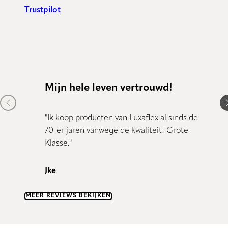
Trustpilot
Mijn hele leven vertrouwd!
Kund
Previous item
N
"Ik koop producten van Luxaflex al sinds de
"Kundig
70-er jaren vanwege de kwaliteit! Grote
Klasse."
Dany 
Jke
MEER REVIEWS BEKIJKEN