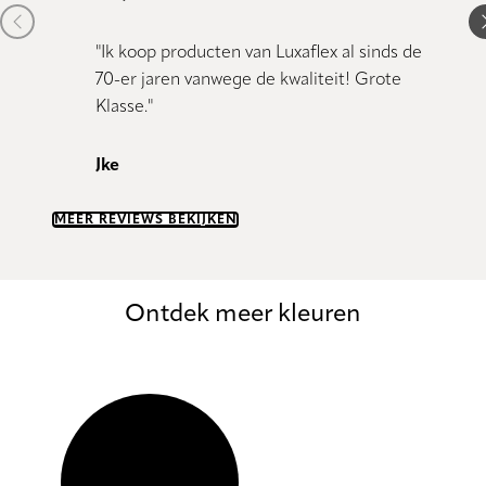
Previous item
N
"Ik koop producten van Luxaflex al sinds de
"Kundig
70-er jaren vanwege de kwaliteit! Grote
Klasse."
Dany 
Jke
MEER REVIEWS BEKIJKEN
Ontdek meer kleuren