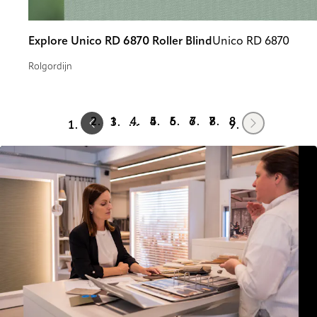
Explore Unico RD 6870 Roller Blind
Unico RD 6870
Rolgordijn
Prev
Next
1
4
5
6
7
8
…