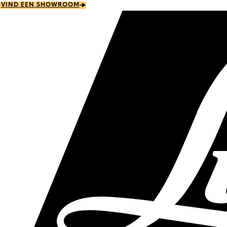
Skip
VIND EEN SHOWROOM
to
main
content