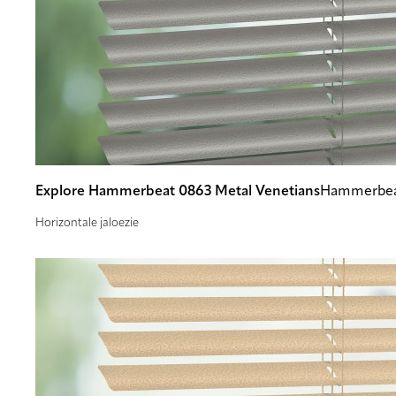
Explore Hammerbeat 0863 Metal Venetians
Hammerbea
Horizontale jaloezie