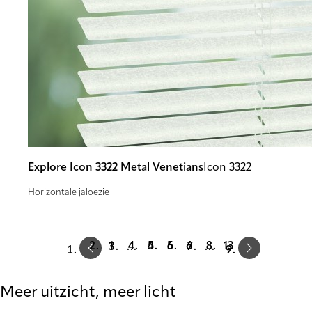
Explore Icon 3322 Metal Venetians
Icon 3322
Horizontale jaloezie
Prev
Next
1
4
5
6
13
…
…
Meer uitzicht, meer licht