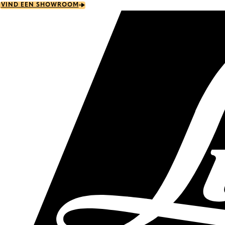
Skip
VIND EEN SHOWROOM
to
main
content