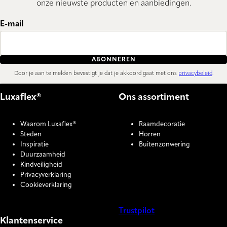
onze nieuwste producten en aanbiedingen.
E-mail
ABONNEREN
Door je aan te melden bevestigt je dat je akkoord gaat met ons
privacybeleid
.
Luxaflex®
Ons assortiment
Waarom Luxaflex®
Raamdecoratie
Steden
Horren
Inspiratie
Buitenzonwering
Duurzaamheid
Kindveiligheid
Privacyverklaring
Cookieverklaring
Trustpilot
Klantenservice
COOKIE SETTINGS