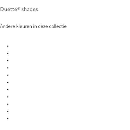
Duette® shades
Andere kleuren in deze collectie
Batiste full tone 2280 Duette
Batiste full tone 2281 Duette
Batiste full tone 2282 Duette
Batiste full tone 2284 Duette
Batiste full tone 2285 Duette
Batiste full tone 4292 Duette
Batiste full tone 7709 Duette
Batiste full tone 7714 Duette
Batiste full tone 9225 Duette
Batiste full tone 9228 Duette
Batiste full tone 9229 Duette