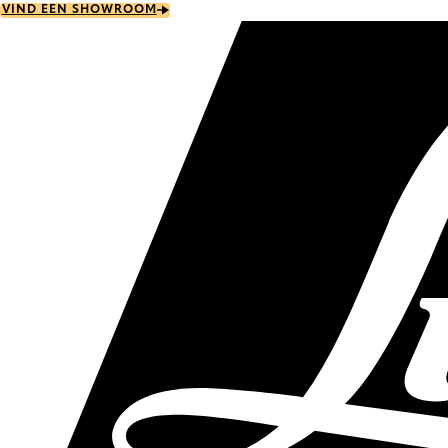
Skip
VIND EEN SHOWROOM
to
main
content