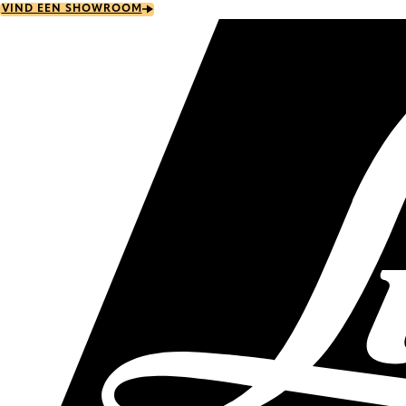
Skip
VIND EEN SHOWROOM
to
main
content