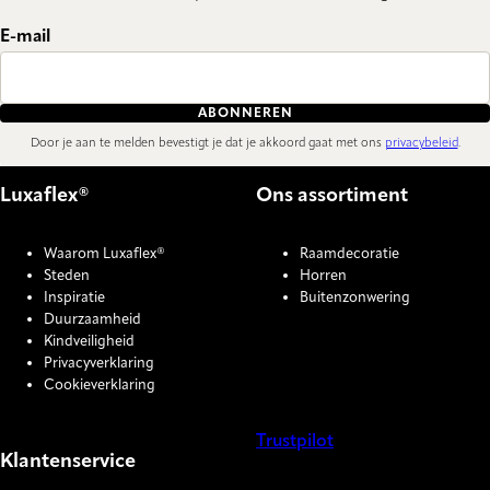
E-mail
ABONNEREN
Door je aan te melden bevestigt je dat je akkoord gaat met ons
privacybeleid
.
Luxaflex®
Ons assortiment
Waarom Luxaflex®
Raamdecoratie
Steden
Horren
Inspiratie
Buitenzonwering
Duurzaamheid
Kindveiligheid
Privacyverklaring
Cookieverklaring
Trustpilot
Klantenservice
COOKIE SETTINGS