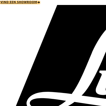
Skip
VIND EEN SHOWROOM
to
main
content