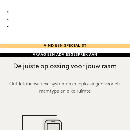
Allegory FR 2179 Duo roller blinds
Allegory FR 2180 Duo roller blinds
Allegory FR 2181 Duo roller blinds
VIND EEN SPECIALIST
VRAAG EEN ADVIESGESPREK AAN
De juiste oplossing voor jouw raam
Ontdek innovatieve systemen en oplossingen voor elk
raamtype en elke ruimte