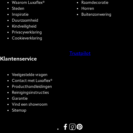
Waarom Luxaflex®
Raamdecoratie
Steden
Horren
Inspiratie
Buitenzonwering
Duurzaamheid
Kindveiligheid
Privacyverklaring
Cookieverklaring
Trustpilot
Klantenservice
COOKIE SETTINGS
Veelgestelde vragen
Contact met Luxaflex®
Producthandleidingen
Reinigingsinstructies
Garantie
Vind een showroom
Sitemap
Link missing Display text from P
Link missing Display text fro
Link missing Display text