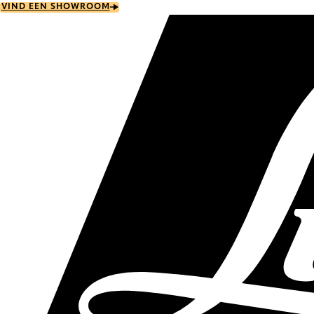
Skip
VIND EEN SHOWROOM
to
main
content