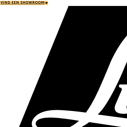
Skip
VIND EEN SHOWROOM
to
main
content