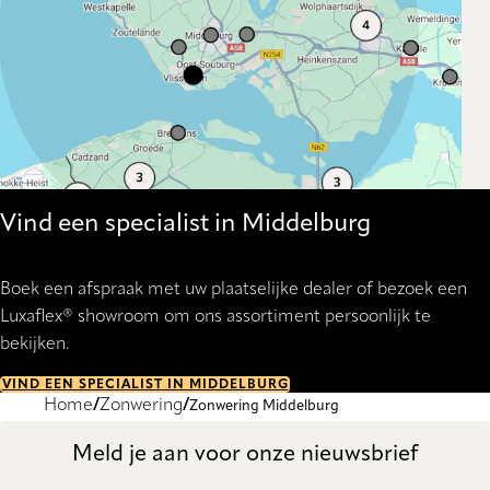
Vind een specialist in Middelburg
Boek een afspraak met uw plaatselijke dealer of bezoek een
Luxaflex® showroom om ons assortiment persoonlijk te
bekijken.
VIND EEN SPECIALIST IN MIDDELBURG
Home
Zonwering
Zonwering Middelburg
Meld je aan voor onze nieuwsbrief