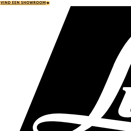
Skip
VIND EEN SHOWROOM
to
main
content