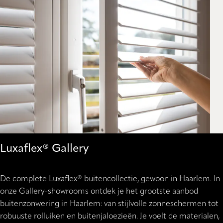
Luxaflex® Gallery
De complete Luxaflex® buitencollectie, gewoon in Haarlem. In
onze Gallery-showrooms ontdek je het grootste aanbod
buitenzonwering in Haarlem: van stijlvolle zonneschermen tot
robuuste rolluiken en buitenjaloezieën. Je voelt de materialen,