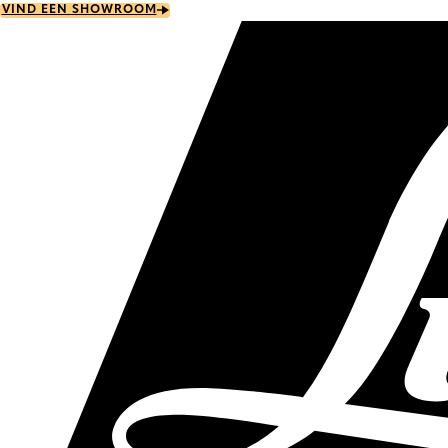
Skip
VIND EEN SHOWROOM
to
main
content