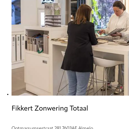
Fikkert Zonwering Totaal
Ootmarsumsestraat 281 7603AE Almelo