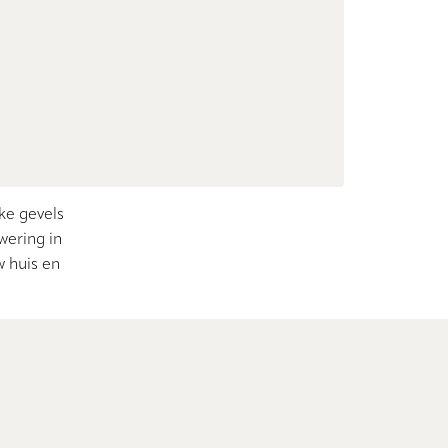
ke gevels
wering in
w huis en