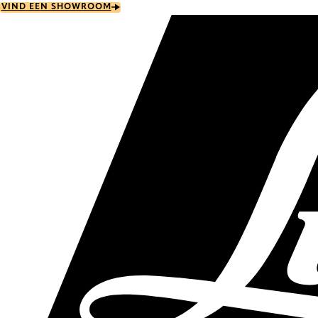
Skip
VIND EEN SHOWROOM
to
main
content