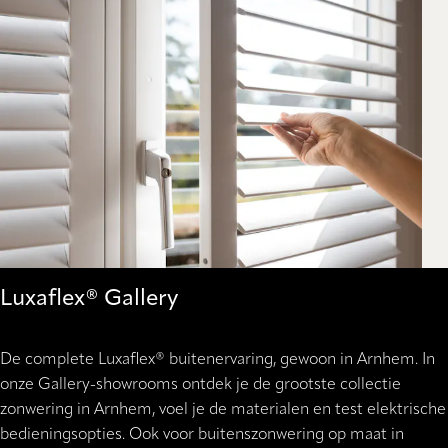
Luxaflex® Gallery
De complete Luxaflex® buitenervaring, gewoon in Arnhem. In
onze Gallery-showrooms ontdek je de grootste collectie
zonwering in Arnhem, voel je de materialen en test elektrische
bedieningsopties. Ook voor buitenszonwering op maat in