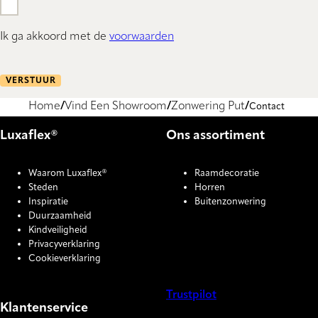
Ik ga akkoord met de
voorwaarden
VERSTUUR
Home
Vind Een Showroom
Zonwering Put
Contact
Luxaflex®
Ons assortiment
Waarom Luxaflex®
Raamdecoratie
Steden
Horren
Inspiratie
Buitenzonwering
Duurzaamheid
Kindveiligheid
Privacyverklaring
Cookieverklaring
Trustpilot
Klantenservice
COOKIE SETTINGS