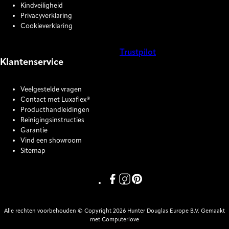
Kindveiligheid
Privacyverklaring
Cookieverklaring
Trustpilot
Klantenservice
COOKIE SETTINGS
Veelgestelde vragen
Contact met Luxaflex®
Producthandleidingen
Reinigingsinstructies
Garantie
Vind een showroom
Sitemap
Link missing Display text from P
Link missing Display text fro
Link missing Display text
Alle rechten voorbehouden © Copyright 2026 Hunter Douglas Europe B.V. Gemaakt
met Computerlove