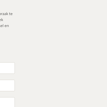
praak te
ek
el en