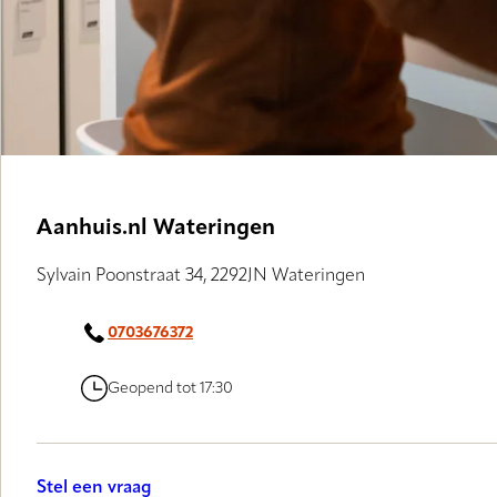
Aanhuis.nl Wateringen
Sylvain Poonstraat 34, 2292JN Wateringen
0703676372
Geopend tot 17:30
Stel een vraag