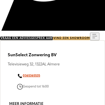
Menu
VRAAG EEN ADVIESGESPREK AAN
VIND EEN SHOWROOM
SunSelect Zonwering BV
Televisieweg 32, 1322AL Almere
0365365535
Geopend tot 16:00
MEER INFORMATIE