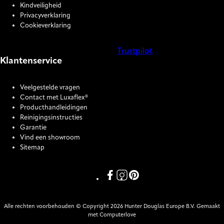
Kindveiligheid
Privacyverklaring
Cookieverklaring
Trustpilot
Klantenservice
COOKIE SETTINGS
Veelgestelde vragen
Contact met Luxaflex®
Producthandleidingen
Reinigingsinstructies
Garantie
Vind een showroom
Sitemap
Link missing Display text from P
Link missing Display text fro
Link missing Display text
Alle rechten voorbehouden © Copyright 2026 Hunter Douglas Europe B.V. Gemaakt
met Computerlove