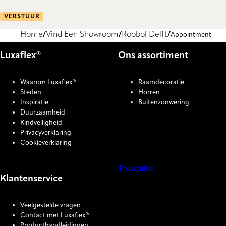
VERSTUUR
Home
Vind Een Showroom
Roobol Delft
Appointment
Luxaflex®
Ons assortiment
Waarom Luxaflex®
Raamdecoratie
Steden
Horren
Inspiratie
Buitenzonwering
Duurzaamheid
Kindveiligheid
Privacyverklaring
Cookieverklaring
Trustpilot
Klantenservice
COOKIE SETTINGS
Veelgestelde vragen
Contact met Luxaflex®
Producthandleidingen